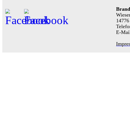
Brand
Wiese
14776
Telefo
E-Mai
Impre