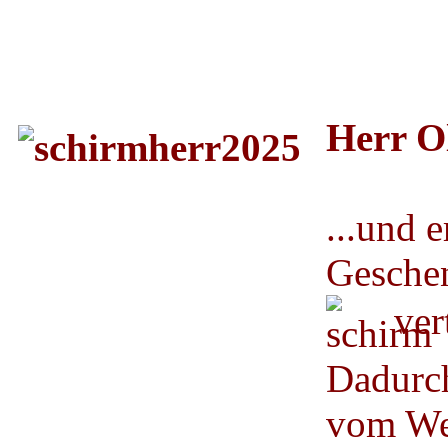
Herr O
...und e
Gesche
vert
Dadurch
vom We