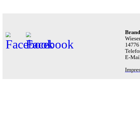
Brand
Wiese
14776
Telefo
E-Mai
Impre